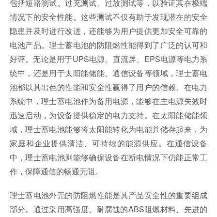
包括短路测试、过充测试、过放测试等，以验证其在极端
情况下的安全性能。这些测试不仅有助于发现潜在的安全
隐患并及时进行改进，还能够为用户提供更加安全可靠的
电池产品。理士蓄电池的防阻燃性能得到了广泛的认可和
好评。无论是用于UPS电源、直流屏、EPS电源等电力系
统中，还是用于太阳能储能、通信设备等领域，理士蓄电
池都以其出色的性能和安全性赢得了用户的信赖。在电力
系统中，理士蓄电池作为备用电源，能够在主电源失效时
迅速启动，为设备提供稳定的电力支持。在太阳能储能领
域，理士蓄电池能够将太阳能转化为电能并储存起来，为
家庭和企业提供清洁、可持续的能源供应。在通信设备
中，理士蓄电池则能够确保设备在断电情况下仍能正常工
作，保障通信的畅通无阻。
理士蓄电池外壳的防阻燃性能是其产品安全性的重要组成
部分。通过采用高强度、耐腐蚀的ABS阻燃材料、先进的